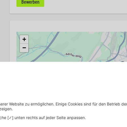
Bewerben
+
−