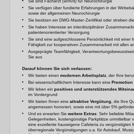
Sie sind Facharzt (w/m/d) für Neurochirurgie
Sie verfügen über fundierte Erfahrungen in der Wirbels
sowie der allgemeinen Neurochirurgie
Sie besitzen ein DWG-Master-Zertifikat oder streben di
Sie haben Interesse an interdisziplinärer Zusammenarbei
patientenorientierter Versorgung
Sie sind eine aufgeschlossene Persönlichkeit mit eine
Fähigkeit zur kooperativen Zusammenarbeit mit allen 
Ausgeprägte Teamfähigkeit, Verantwortungsbewusstsein
Sie aus
Darauf können Sie sich verlassen:
Wir bieten einen
modernen Arbeitsplatz
, der Ihre beru
Bei wissenschaftlichem Interesse kann eine
Promotion 
Wir leben ein
positives und unterstützendes Miteina
im Vordergrund
Wir bieten Ihnen eine
attraktive Vergütung
, die Ihre Q
angemessen honoriert, sowie eine mit über 5% geförde
Und es erwarten Sie
weitere Extras
: Sehr beliebte Mit
Gelegenheiten, kostengünstige Parkplätze unmittelbar vo
eine exzellente hauseigene Cafeteria zu vergünstigten M
überregionale Vergünstigungen u.a. für Autokauf, Musica