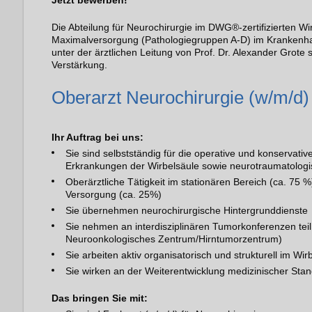
Jetzt bewerben!
Die Abteilung für Neurochirurgie im DWG®-zertifizierten W
Maximalversorgung (Pathologiegruppen A-D) im Krankenha
unter der ärztlichen Leitung von Prof. Dr. Alexander Grot
Verstärkung.
Oberarzt Neurochirurgie (w/m/d)
Ihr Auftrag bei uns:
Sie sind selbstständig für die operative und konservati
Erkrankungen der Wirbelsäule sowie neurotraumatologis
Oberärztliche Tätigkeit im stationären Bereich (ca. 75 
Versorgung (ca. 25%)
Sie übernehmen neurochirurgische Hintergrunddienste
Sie nehmen an interdisziplinären Tumorkonferenzen teil
Neuroonkologisches Zentrum/Hirntumorzentrum)
Sie arbeiten aktiv organisatorisch und strukturell im Wi
Sie wirken an der Weiterentwicklung medizinischer Stan
Das bringen Sie mit: