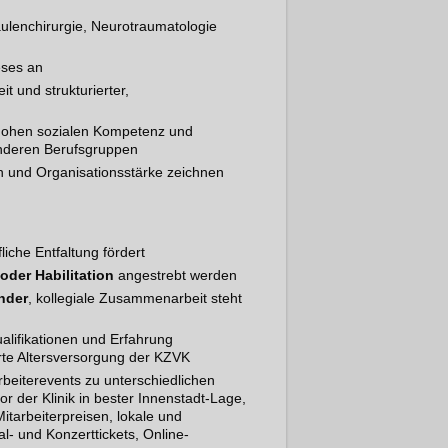
äulenchirurgie, Neurotraumatologie
eses an
t und strukturierter,
r hohen sozialen Kompetenz und
anderen Berufsgruppen
 und Organisationsstärke zeichnen
fliche Entfaltung fördert
oder Habilitation
angestrebt werden
nder
, kollegiale Zusammenarbeit steht
ualifikationen und Erfahrung
rte Altersversorgung der KZVK
arbeiterevents zu unterschiedlichen
r der Klinik in bester Innenstadt-Lage,
itarbeiterpreisen, lokale und
l- und Konzerttickets, Online-