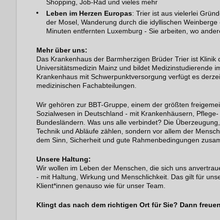
Shopping, Job-Rad und vieles mehr
Leben im Herzen Europas
: Trier ist aus vielerlei Gr
der Mosel, Wanderung durch die idyllischen Weinberge 
Minuten entfernten Luxemburg - Sie arbeiten, wo ande
Mehr über uns:
Das Krankenhaus der Barmherzigen Brüder Trier ist Klinik
Universitätsmedizin Mainz und bildet Medizinstudierende im
Krankenhaus mit Schwerpunktversorgung verfügt es derzeit
medizinischen Fachabteilungen.
Wir gehören zur BBT-Gruppe, einem der größten freigemei
Sozialwesen in Deutschland - mit Krankenhäusern, Pflege- 
Bundesländern. Was uns alle verbindet? Die Überzeugung,
Technik und Abläufe zählen, sondern vor allem der Mensch.
dem Sinn, Sicherheit und gute Rahmenbedingungen zu
Unsere Haltung:
Wir wollen im Leben der Menschen, die sich uns anvertra
- mit Haltung, Wirkung und Menschlichkeit. Das gilt für un
Klient*innen genauso wie für unser Team.
Klingt das nach dem richtigen Ort für Sie? Dann freue