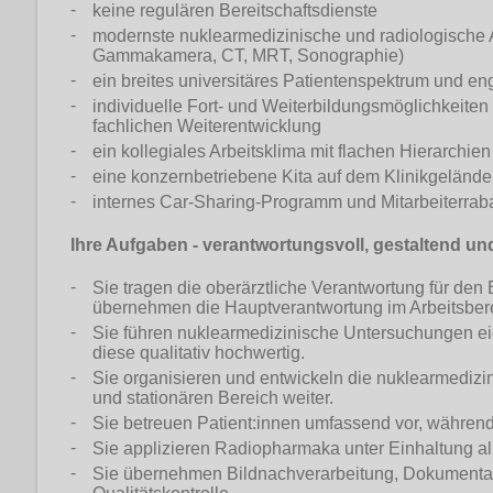
keine regulären Bereitschaftsdienste
modernste nuklearmedizinische und radiologische 
Gammakamera, CT, MRT, Sonographie)
ein breites universitäres Patientenspektrum und en
individuelle Fort- und Weiterbildungsmöglichkeiten
fachlichen Weiterentwicklung
ein kollegiales Arbeitsklima mit flachen Hierarch
eine konzernbetriebene Kita auf dem Klinikgelände
internes Car-Sharing-Programm und Mitarbeiterraba
Ihre Aufgaben - verantwortungsvoll, gestaltend und
Sie tragen die oberärztliche Verantwortung für de
übernehmen die Hauptverantwortung im Arbeitsber
Sie führen nuklearmedizinische Untersuchungen e
diese qualitativ hochwertig.
Sie organisieren und entwickeln die nuklearmedizi
und stationären Bereich weiter.
Sie betreuen Patient:innen umfassend vor, währe
Sie applizieren Radiopharmaka unter Einhaltung al
Sie übernehmen Bildnachverarbeitung, Dokumentati