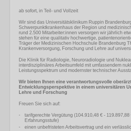
ab sofort, in Teil- und Vollzeit
Wir sind das Universitätsklinikum Ruppin Brandenburg
Schwerpunktkrankenhaus der Region und medizinisch
rund 2.500 Mitarbeiter:innen versorgen wir jährlich et
stehen für eine qualitativ hochwertige, patientenorien
Träger der Medizinischen Hochschule Brandenburg T
Krankenversorgung, Forschung und Lehre auf univers
Die Klinik für Radiologie, Neuroradiologie und Nuklea
interdisziplinäres Arbeitsumfeld mit umfassendem nu
Leistungsspektrum und modernster technischer Aussta
Wir bieten Ihnen eine verantwortungsvolle oberärztl
Entwicklungsperspektive in einem universitären 
Lehre und Forschung
Freuen Sie sich auf:
tarifgerechte Vergütung (104.910,48 € - 119.897,88 
Erfahrungsstufe)
einen unbefristeten Arbeitsvertrag und ein verlässli