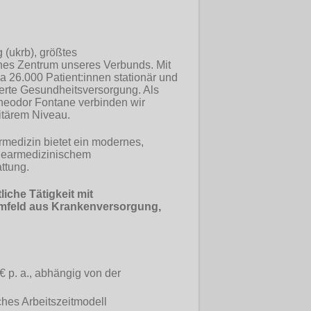
 (ukrb), größtes
es Zentrum unseres Verbunds. Mit
wa 26.000 Patient:innen stationär und
tierte Gesundheitsversorgung. Als
heodor Fontane verbinden wir
itärem Niveau.
rmedizin bietet ein modernes,
klearmedizinischem
ttung.
iche Tätigkeit mit
Umfeld aus Krankenversorgung,
€ p. a., abhängig von der
ches Arbeitszeitmodell