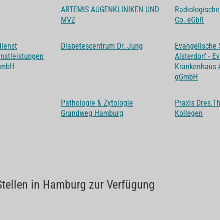
ARTEMIS AUGENKLINIKEN UND
Radiologische
MVZ
Co. eGbR
ienst
Diabetescentrum Dr. Jung
Evangelische 
enstleistungen
Alsterdorf - E
GmbH
Krankenhaus A
gGmbH
Pathologie & Zytologie
Praxis Dres.
Grandweg Hamburg
Kollegen
Stellen in Hamburg zur Verfügung