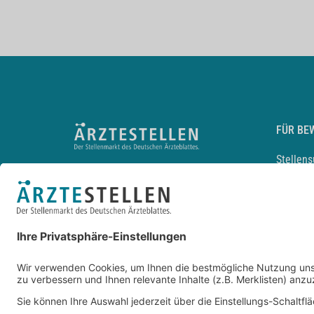
FÜR BE
Stellen
Lebensl
Arbeitg
Arzt und
JobMail
Durchsu