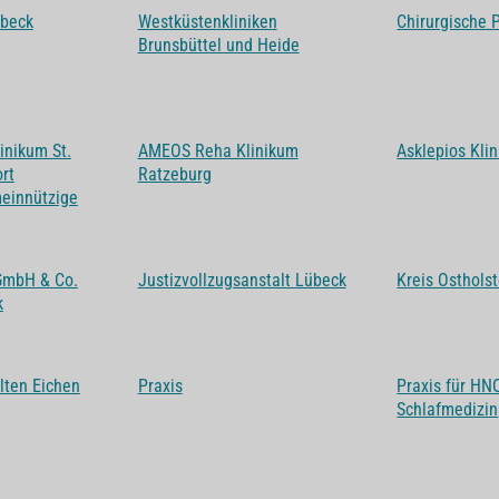
übeck
Westküstenkliniken
Chirurgische 
Brunsbüttel und Heide
inikum St.
AMEOS Reha Klinikum
Asklepios Kli
rt
Ratzeburg
einnützige
GmbH & Co.
Justizvollzugsanstalt Lübeck
Kreis Ostholst
k
lten Eichen
Praxis
Praxis für HN
Schlafmedizin