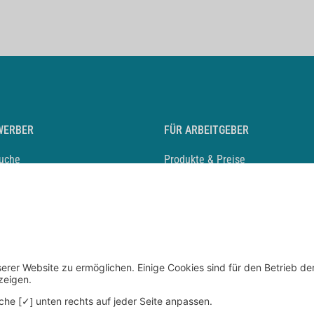
WERBER
FÜR ARBEITGEBER
suche
Produkte & Preise
auf anlegen
Mediadaten & Ansprechpartner
eber entdecken
Arbeitgeberprofil anlegen
 Karriere
Recruiting-Podcast
 Service
chen Sie den Stellenkatalog