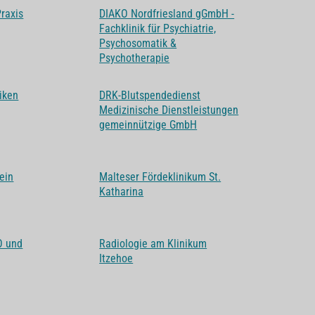
Praxis
DIAKO Nordfriesland gGmbH -
Fachklinik für Psychiatrie,
Psychosomatik &
Psychotherapie
niken
DRK-Blutspendedienst
Medizinische Dienstleistungen
gemeinnützige GmbH
ein
Malteser Fördeklinikum St.
Katharina
O und
Radiologie am Klinikum
Itzehoe