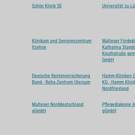
Schön Klinik SE
Universität zu L
Klinikum und Seniorenzentrum
Malteser Fördekl
Itzehoe
Katharina Stando
Knuthstraße gem
GmbH
Deutsche Rentenversicherung
Hamm-Kliniken 
Bund - Reha-Zentrum Utersum
KG - Hamm Klini
Nordfriesland
Malteser Norddeutschland
Pflegediakonie A
gGmbH
gGmbH