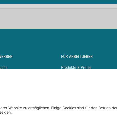
WERBER
FÜR ARBEITGEBER
suche
Produkte & Preise
auf anlegen
Mediadaten & Ansprechpartner
eber entdecken
Arbeitgeberprofil anlegen
 Karriere
Recruiting-Podcast
 Service
chen Sie den Stellenkatalog