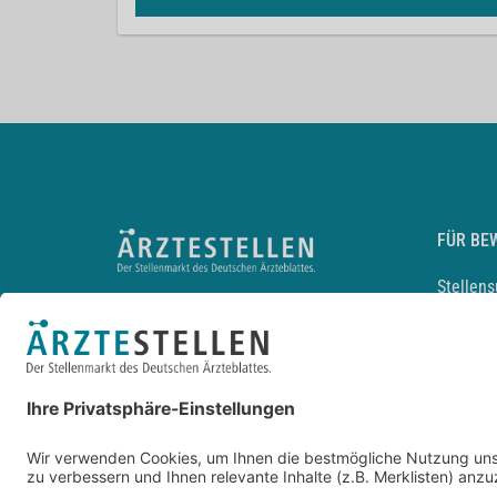
FÜR BE
Stellen
Lebensl
Arbeitg
Arzt und
JobMail
Durchsu