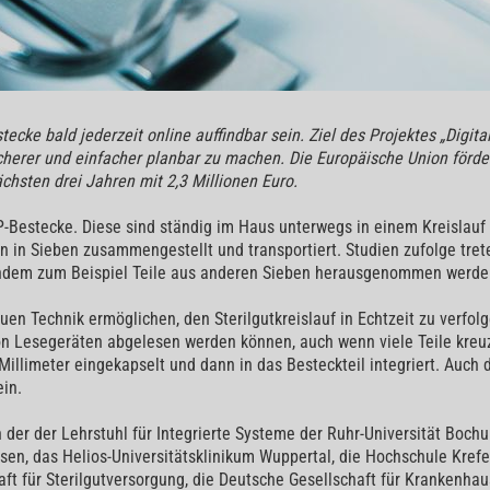
ecke bald jederzeit online auffindbar sein. Ziel des Projektes „Digital
icherer und einfacher planbar zu machen. Die Europäische Union förd
chsten drei Jahren mit 2,3 Millionen Euro.
-Bestecke. Diese sind ständig im Haus unterwegs in einem Kreislauf a
en in Sieben zusammengestellt und transportiert. Studien zufolge tret
ndem zum Beispiel Teile aus anderen Sieben herausgenommen werden
uen Technik ermöglichen, den Sterilgutkreislauf in Echtzeit zu verfol
n Lesegeräten abgelesen werden können, auch wenn viele Teile kreuz
Millimeter eingekapselt und dann in das Besteckteil integriert. Auc
ein.
an der der Lehrstuhl für Integrierte Systeme der Ruhr-Universität Boch
sen, das Helios-Universitätsklinikum Wuppertal, die Hochschule Krefel
t für Sterilgutversorgung, die Deutsche Gesellschaft für Krankenhau