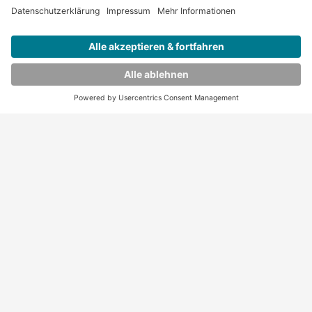
Bewerben
Chefärztin/Chefarzt (m/w/d) für die Klinik für
Anästhesie und Intensivmedizin
Bewerben
Merken