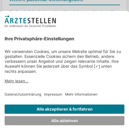
Chefarzt Anästhesie / Intensivmedizin / Schmerzmedizin (m/w/d)
Kreuzacker 1-7, 47228 Duisburg
Chefärztin/Chefarzt (m/w/d) für die Klinik für Anästhesie und
Intensivmedizin
St.-Pauli-Deich 24, 29188 Bremen
Oberarzt (m/w/d) Anästhesiologie mit Zusatzbezeichnung
Intensivmedizin
Krumbacher Str. 45, 89335 Ichenhausen
Oberarzt (m/w/d) Anästhesie, Intensivmedizin und Schmerztherapie
48683 Ahaus
Facharzt (m/w/d) - Anästhesiologie und Intensivmedizin
Burgsteig 13, 33617 Bielefeld
Zurück