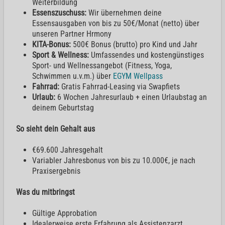
Weiterbildung
Essenszuschuss:
Wir übernehmen deine
Essensausgaben von bis zu 50€/Monat (netto) über
unseren Partner Hrmony
KITA-Bonus:
500€ Bonus (brutto) pro Kind und Jahr
Sport & Wellness:
Umfassendes und kostengünstiges
Sport- und Wellnessangebot (Fitness, Yoga,
Schwimmen u.v.m.) über
EGYM Wellpass
Fahrrad:
Gratis Fahrrad-Leasing via Swapfiets
Urlaub:
6 Wochen Jahresurlaub + einen Urlaubstag an
deinem Geburtstag
So sieht dein Gehalt aus
€69.600 Jahresgehalt
Variabler Jahresbonus von bis zu 10.000€, je nach
Praxisergebnis
Was du mitbringst
Gültige Approbation
Idealerweise erste Erfahrung als Assistenzarzt