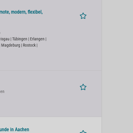
ote, modern, flexibel,
)
isgau | Tübingen | Erlangen |
 | Magdeburg | Rostock |
hen
kunde in Aachen