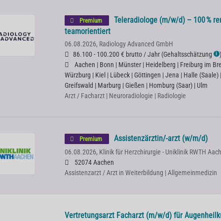
Teleradiologe (m/w/d) – 100 % rem
Premium
teamorientiert
06.08.2026,
Radiology Advanced GmbH
86.100 - 100.200 € brutto / Jahr
(
Gehaltsschätzung
ℹ
Aachen | Bonn | Münster | Heidelberg | Freiburg im Bre
Würzburg | Kiel | Lübeck | Göttingen | Jena | Halle (Saale)
Greifswald | Marburg | Gießen | Homburg (Saar) | Ulm
Arzt / Facharzt | Neuroradiologie | Radiologie
Assistenzärztin/-arzt (w/m/d)
Premium
06.08.2026,
Klinik für Herzchirurgie - Uniklinik RWTH Aac
52074 Aachen
Assistenzarzt / Arzt in Weiterbildung | Allgemeinmedizin
Vertretungsarzt Facharzt (m/w/d) für Augenheil