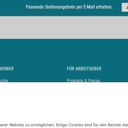
Passende Stellenangebote per E-Mail erhalten.
WERBER
FÜR ARBEITGEBER
suche
Produkte & Preise
auf anlegen
Mediadaten & Ansprechpartner
eber entdecken
Arbeitgeberprofil anlegen
 Karriere
Recruiting-Podcast
 Service
chen Sie den Stellenkatalog