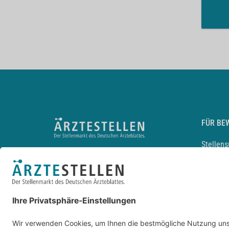
FÜR BE
Stellen
Lebensl
Arbeitg
Arzt und
JobMail
Durchsu