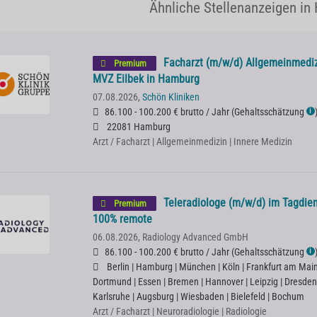
Ähnliche Stellenanzeigen in
Facharzt (m/w/d) Allgemeinmediz
Premium
MVZ Eilbek in Hamburg
07.08.2026,
Schön Kliniken
86.100 - 100.200 € brutto / Jahr
(
Gehaltsschätzung
ℹ
22081 Hamburg
Arzt / Facharzt | Allgemeinmedizin | Innere Medizin
Teleradiologe (m/w/d) im Tagdien
Premium
100% remote
06.08.2026,
Radiology Advanced GmbH
86.100 - 100.200 € brutto / Jahr
(
Gehaltsschätzung
ℹ
Berlin | Hamburg | München | Köln | Frankfurt am Main |
Dortmund | Essen | Bremen | Hannover | Leipzig | Dresden
Karlsruhe | Augsburg | Wiesbaden | Bielefeld | Bochum
Arzt / Facharzt | Neuroradiologie | Radiologie