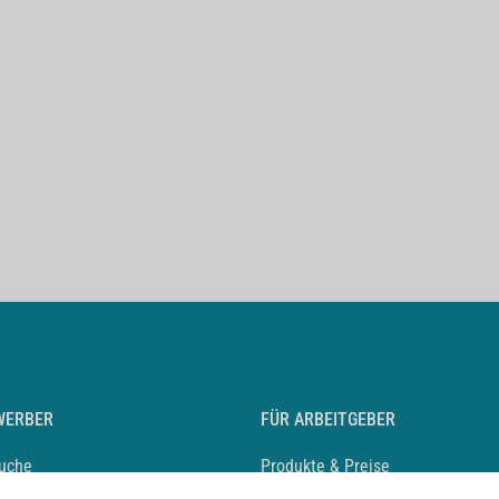
WERBER
FÜR ARBEITGEBER
suche
Produkte & Preise
auf anlegen
Mediadaten & Ansprechpartner