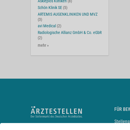
Asklepios Kliniken
(8)
Schön Klinik SE
(5)
ARTEMIS AUGENKLINIKEN UND MVZ
(3)
avi Medical
(2)
Radiologische Allianz GmbH & Co. eGbR
(2)
mehr »
FÜR BE
Stellen
Lebensl