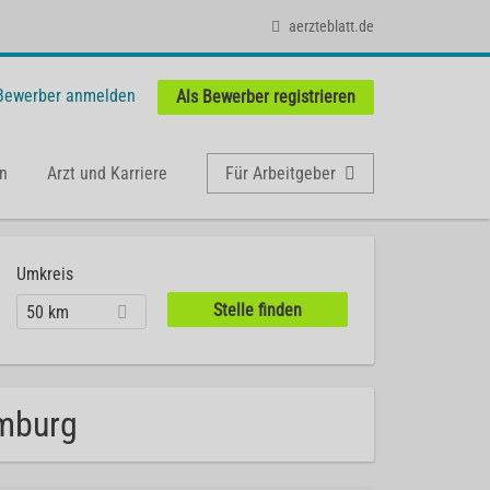
aerzteblatt.de
 Bewerber anmelden
Als Bewerber registrieren
n
Arzt und Karriere
Für Arbeitgeber
Umkreis
50 km
omburg