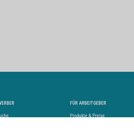
WERBER
FÜR ARBEITGEBER
suche
Produkte & Preise
auf anlegen
Mediadaten & Ansprechpartner
eber entdecken
Arbeitgeberprofil anlegen