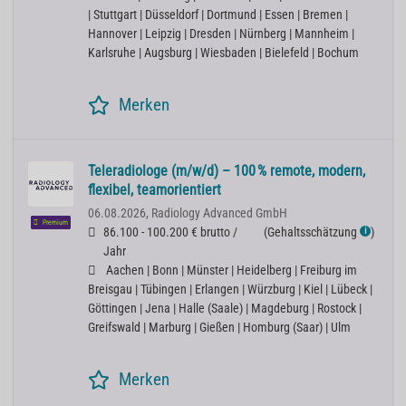
| Stuttgart | Düsseldorf | Dortmund | Essen | Bremen |
Hannover | Leipzig | Dresden | Nürnberg | Mannheim |
Karlsruhe | Augsburg | Wiesbaden | Bielefeld | Bochum
Merken
Teleradiologe (m/w/d) – 100 % remote, modern,
flexibel, teamorientiert
06.08.2026,
Radiology Advanced GmbH
Premium
86.100 - 100.200 € brutto /
(
Gehaltsschätzung
)
ℹ
Jahr
Aachen | Bonn | Münster | Heidelberg | Freiburg im
Breisgau | Tübingen | Erlangen | Würzburg | Kiel | Lübeck |
Göttingen | Jena | Halle (Saale) | Magdeburg | Rostock |
Greifswald | Marburg | Gießen | Homburg (Saar) | Ulm
Merken