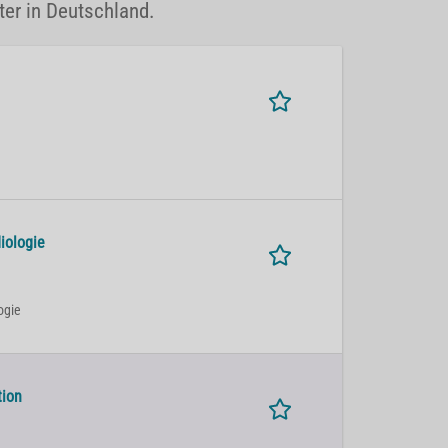
iter in Deutschland.
iologie
ogie
tion