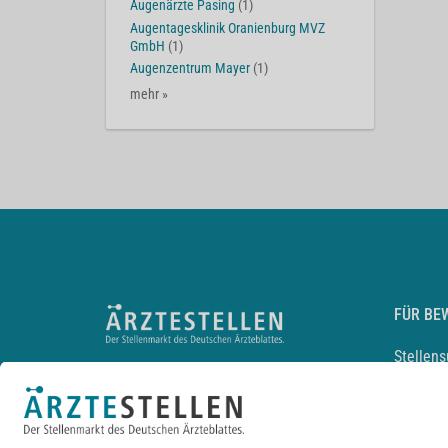
Augenärzte Pasing
(1)
Augentagesklinik Oranienburg MVZ
GmbH
(1)
Augenzentrum Mayer
(1)
mehr »
FÜR BE
Stellen
Lebensl
Arbeitg
Arzt und