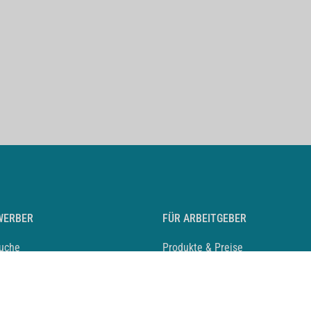
WERBER
FÜR ARBEITGEBER
suche
Produkte & Preise
auf anlegen
Mediadaten & Ansprechpartner
eber entdecken
Arbeitgeberprofil anlegen
 Karriere
Recruiting-Podcast