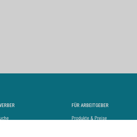
WERBER
FÜR ARBEITGEBER
suche
Produkte & Preise
auf anlegen
Mediadaten & Ansprechpartner
eber entdecken
Arbeitgeberprofil anlegen