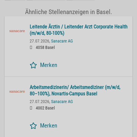
Ähnliche Stellenanzeigen in Basel.
Lei­ten­de Ärz­tin / Lei­ten­der Arzt Cor­po­ra­te He­alth
(m/w/d, 80-100%)
27.07.2026,
Sanacare AG
4058 Basel
Merken
Ar­beits­me­di­zi­ne­rin/ Ar­beits­me­di­zi­ner (m/w/d,
80–100%), No­var­tis-Cam­pus Basel
27.07.2026,
Sanacare AG
4002 Basel
Merken