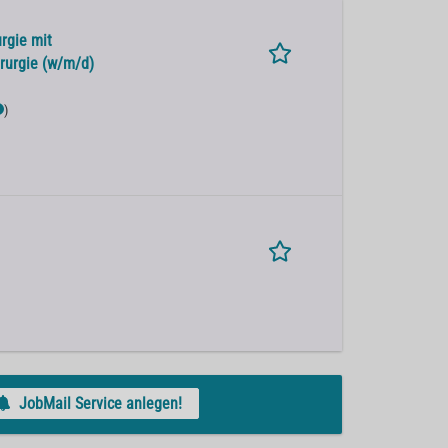
rgie mit
rurgie (w/m/d)
)
JobMail Service anlegen!