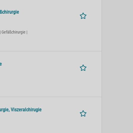
ßchirurgie
| Gefäßchirurgie |
e
rgie, Viszeralchirugie