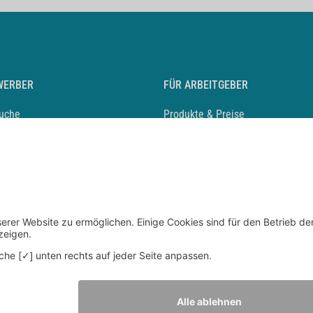
WERBER
FÜR ARBEITGEBER
suche
Produkte & Preise
auf anlegen
Mediadaten & Ansprechpartner
eber entdecken
Arbeitgeberprofil anlegen
 Karriere
Recruiting-Podcast
 Service
chen Sie den Stellenkatalog