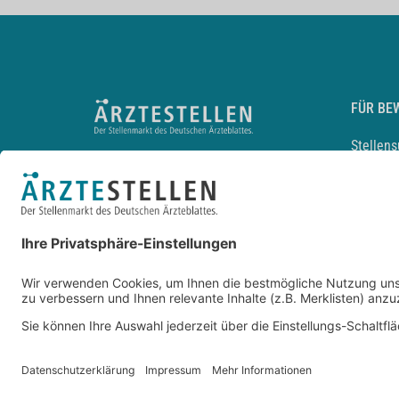
FÜR BE
Stellen
Lebensl
Arbeitg
Arzt und
JobMail
Durchsu