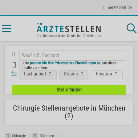
aerzteblatt.de
Bitte
passen Sie Ihre Privatsphäre-Einstellungen an
, um diese
Inhalte zu sehen.
Fachgebiet
Region
Position
Art
Chirurgie Stellenangebote in München
(2)
Chirurgie
München