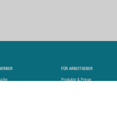
WERBER
FÜR ARBEITGEBER
suche
Produkte & Preise
auf anlegen
Mediadaten & Ansprechpartner
eber entdecken
Arbeitgeberprofil anlegen
 Karriere
Recruiting-Podcast
 Service