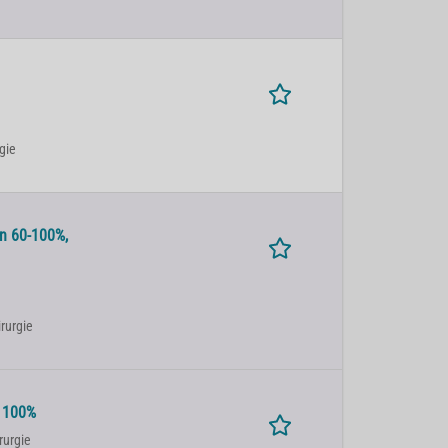
rgie
in 60-100%,
irurgie
e 100%
rurgie