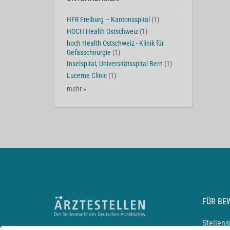
HFR Freiburg – Kantonsspital
(1)
HOCH Health Ostschweiz
(1)
hoch Health Ostschweiz - Klinik für
Gefässchirurgie
(1)
Inselspital, Universitätsspital Bern
(1)
Lucerne Clinic
(1)
mehr »
FÜR BE
Stellen