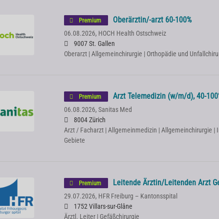
Oberärztin/-arzt 60-100%
Premium
06.08.2026,
HOCH Health Ostschweiz
9007 St. Gallen
Oberarzt | Allgemeinchirurgie | Orthopädie und Unfallchiru
Arzt Telemedizin (w/m/d), 40-100%
Premium
06.08.2026,
Sanitas Med
8004 Zürich
Arzt / Facharzt | Allgemeinmedizin | Allgemeinchirurgie | 
Gebiete
Leitende Ärztin/Leitenden Arzt G
Premium
29.07.2026,
HFR Freiburg – Kantonsspital
1752 Villars-sur-Glâne
Ärztl. Leiter | Gefäßchirurgie