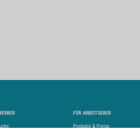
WERBER
FÜR ARBEITGEBER
suche
Produkte & Preise
auf anlegen
Mediadaten & Ansprechpartner