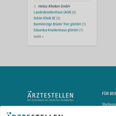
Helios Kliniken GmbH
Landeskrankenhaus (AöR)
(3)
Schön Klinik SE
(2)
Barmherzige Brüder Trier gGmbH
(1)
Eduardus-Krankenhaus gGmbH
(1)
mehr »
FÜR BE
Stellen
Lebensl