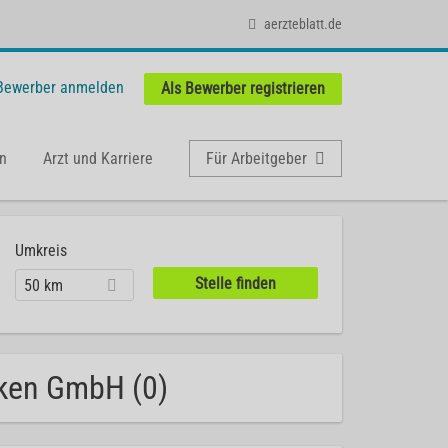
aerzteblatt.de
 Bewerber anmelden
Als Bewerber registrieren
n
Arzt und Karriere
Für Arbeitgeber
Umkreis
50 km
niken GmbH (0)