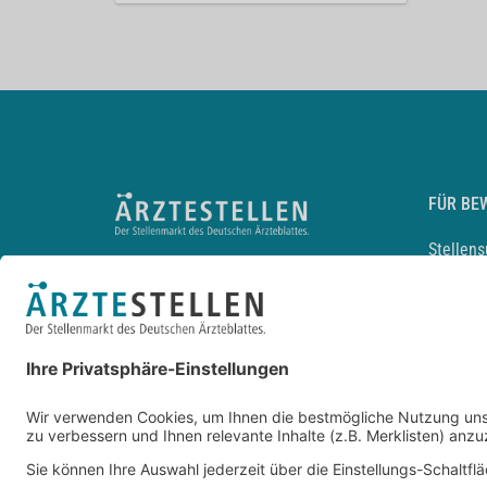
FÜR BE
Stellen
Lebensl
Arbeitg
Arzt und
JobMail
Durchsu