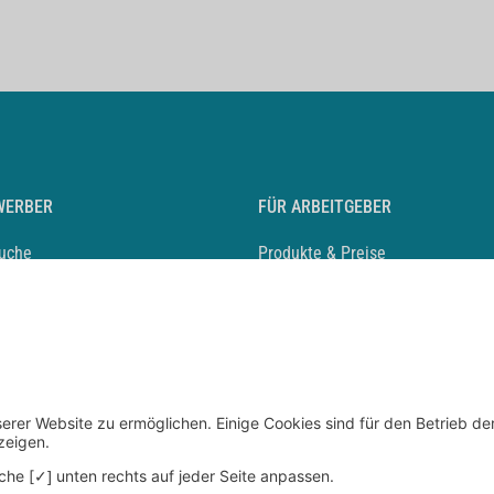
WERBER
FÜR ARBEITGEBER
suche
Produkte & Preise
auf anlegen
Mediadaten & Ansprechpartner
eber entdecken
Arbeitgeberprofil anlegen
 Karriere
Recruiting-Podcast
 Service
chen Sie den Stellenkatalog