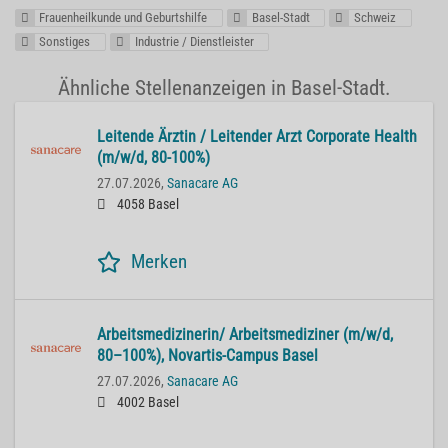
Frauenheilkunde und Geburtshilfe
Basel-Stadt
Schweiz
Sonstiges
Industrie / Dienstleister
Ähnliche Stellenanzeigen in Basel-Stadt.
Lei­ten­de Ärz­tin / Lei­ten­der Arzt Cor­po­ra­te He­alth
(m/w/d, 80-100%)
27.07.2026,
Sanacare AG
4058 Basel
Merken
Ar­beits­me­di­zi­ne­rin/ Ar­beits­me­di­zi­ner (m/w/d,
80–100%), No­var­tis-Cam­pus Basel
27.07.2026,
Sanacare AG
4002 Basel