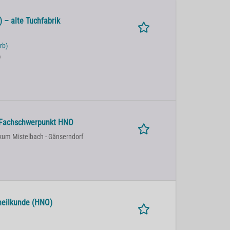
 – alte Tuchfabrik
rb)
)
n Fachschwerpunkt HNO
kum Mistelbach - Gänserndorf
nheilkunde (HNO)