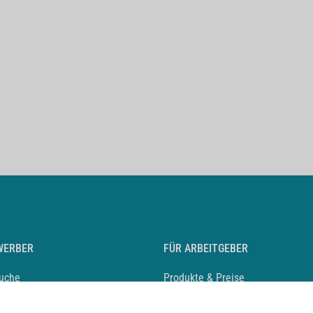
WERBER
FÜR ARBEITGEBER
suche
Produkte & Preise
auf anlegen
Mediadaten & Ansprechpartner