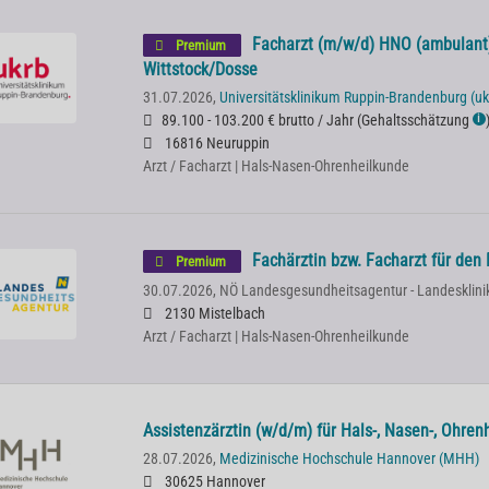
Facharzt (m/w/d) HNO (ambulant)
Premium
Wittstock/Dosse
31.07.2026,
Universitätsklinikum Ruppin-Brandenburg (uk
89.100 - 103.200 € brutto / Jahr
(
Gehaltsschätzung
ℹ
16816 Neuruppin
Arzt / Facharzt | Hals-Nasen-Ohrenheilkunde
Fachärztin bzw. Facharzt für de
Premium
30.07.2026,
NÖ Landesgesundheitsagentur - Landesklini
2130 Mistelbach
Arzt / Facharzt | Hals-Nasen-Ohrenheilkunde
Assistenzärztin (w/d/m) für Hals-, Nasen-, Ohre
28.07.2026,
Medizinische Hochschule Hannover (MHH)
30625 Hannover