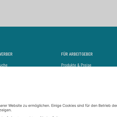
WERBER
FÜR ARBEITGEBER
suche
Produkte & Preise
auf anlegen
Mediadaten & Ansprechpartner
eber entdecken
Arbeitgeberprofil anlegen
 Karriere
Recruiting-Podcast
 Service
chen Sie den Stellenkatalog