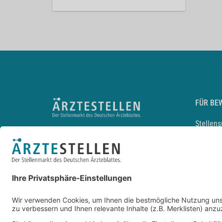
FÜR BE
Stellen
Lebensl
Arbeitg
Arzt und
JobMail
Durchsu