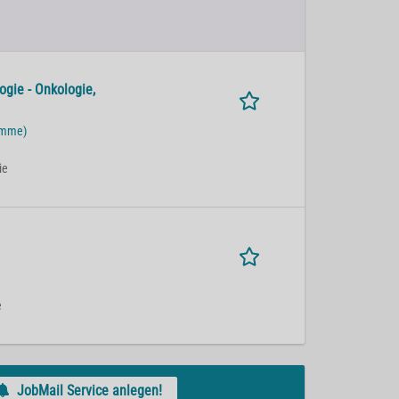
ogie - Onkologie,
ümme)
ie
e
JobMail Service anlegen!