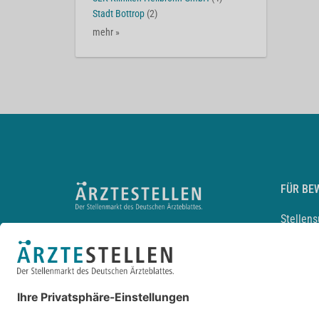
Stadt Bottrop
(2)
mehr »
FÜR BE
Stellen
Lebensl
Arbeitg
Arzt und
JobMail