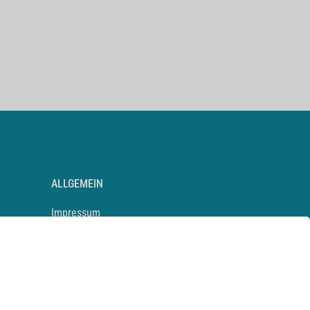
ALLGEMEIN
Impressum
Kontakt
Datenschutz
Newsletter
AGB