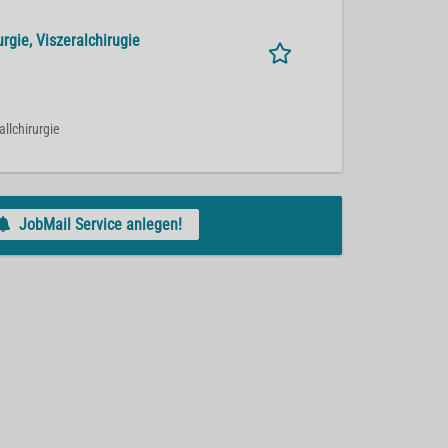
rgie, Viszeralchirugie
allchirurgie
JobMail Service anlegen!