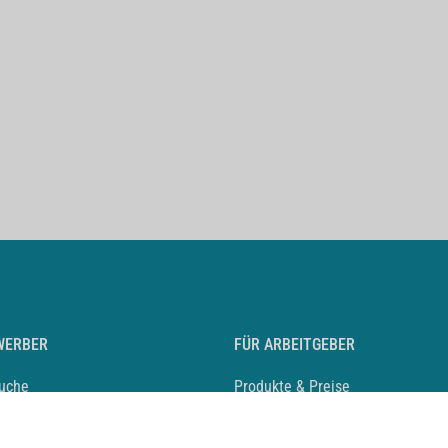
WERBER
FÜR ARBEITGEBER
suche
Produkte & Preise
auf anlegen
Mediadaten & Ansprechpartner
eber entdecken
Arbeitgeberprofil anlegen