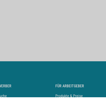
WERBER
FÜR ARBEITGEBER
suche
Produkte & Preise
auf anlegen
Mediadaten & Ansprechpartner