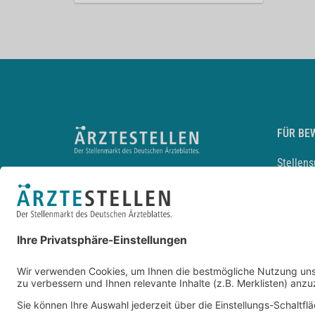
FÜR BE
Stellen
Lebensl
Arbeitg
Arzt und
JobMail
Durchsu