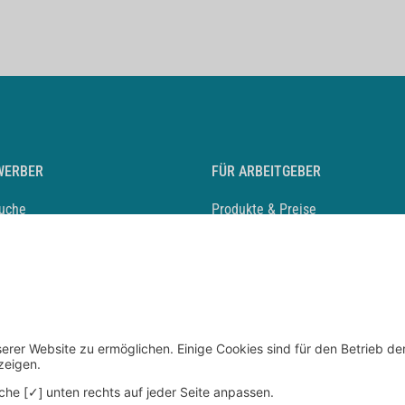
WERBER
FÜR ARBEITGEBER
suche
Produkte & Preise
auf anlegen
Mediadaten & Ansprechpartner
eber entdecken
Arbeitgeberprofil anlegen
 Karriere
Recruiting-Podcast
 Service
chen Sie den Stellenkatalog