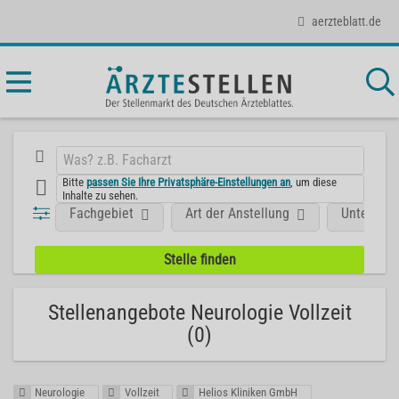
aerzteblatt.de
Bitte
passen Sie Ihre Privatsphäre-Einstellungen an
, um diese
Inhalte zu sehen.
Fachgebiet
Art der Anstellung
Unterneh
Stellenangebote Neurologie Vollzeit
(0)
Neurologie
Vollzeit
Helios Kliniken GmbH