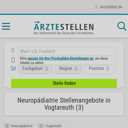
aerzteblatt.de
Bitte
passen Sie Ihre Privatsphäre-Einstellungen an
, um diese
Inhalte zu sehen.
Fachgebiet
Region
Position
Art
Neuropädiatrie Stellenangebote in
Vogtareuth (3)
Neuropädiatrie
Vogtareuth