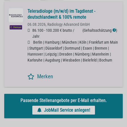
Teleradiologe (m/w/d) im Tagdienst -
deutschlandweit & 100% remote
06.08.2026,
Radiology Advanced GmbH
Premium
86.100 - 100.200 € brutto /
(
Gehaltsschätzung
)
ℹ
Jahr
Berlin | Hamburg | München | Köln | Frankfurt am Main
| Stuttgart | Düsseldorf | Dortmund | Essen | Bremen |
Hannover | Leipzig | Dresden | Nürnberg | Mannheim |
Karlsruhe | Augsburg | Wiesbaden | Bielefeld | Bochum
Merken
Passende Stellenangebote per E-Mail erhalten.
JobMail Service anlegen!