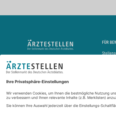
FÜR BE
Stellen
Lebensl
Arbeitg
Arzt und
JobMail
Durchsu