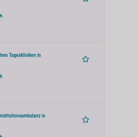
)
chen Tageskliniken in
)
Institutionsambulanz in