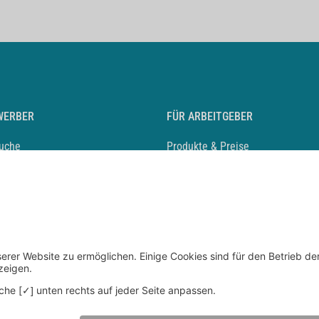
WERBER
FÜR ARBEITGEBER
suche
Produkte & Preise
auf anlegen
Mediadaten & Ansprechpartner
eber entdecken
Arbeitgeberprofil anlegen
 Karriere
Recruiting-Podcast
 Service
chen Sie den Stellenkatalog