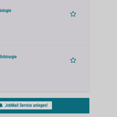
iologie
lchirurgie
JobMail Service anlegen!