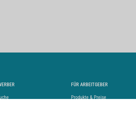
WERBER
FÜR ARBEITGEBER
suche
Produkte & Preise
auf anlegen
Mediadaten & Ansprechpartner
eber entdecken
Arbeitgeberprofil anlegen
 Karriere
Recruiting-Podcast
 Service