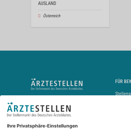
AUSLAND
Österreich
FÜR BE
Stellen
Lebensl
Arbeitg
Arzt und
JobMail