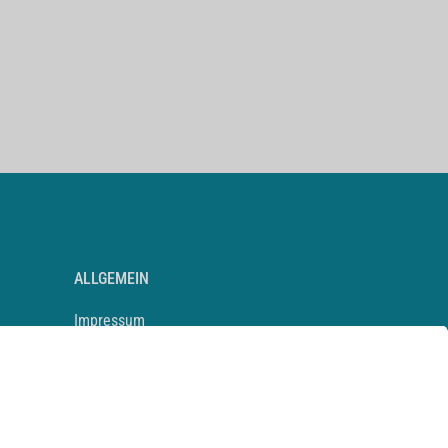
ALLGEMEIN
Impressum
Kontakt
Datenschutz
Newsletter
AGB