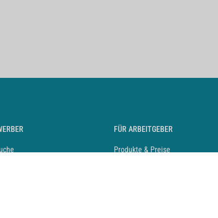
WERBER
FÜR ARBEITGEBER
suche
Produkte & Preise
auf anlegen
Mediadaten & Ansprechpartner
eber entdecken
Arbeitgeberprofil anlegen
 Karriere
Recruiting-Podcast
 Service