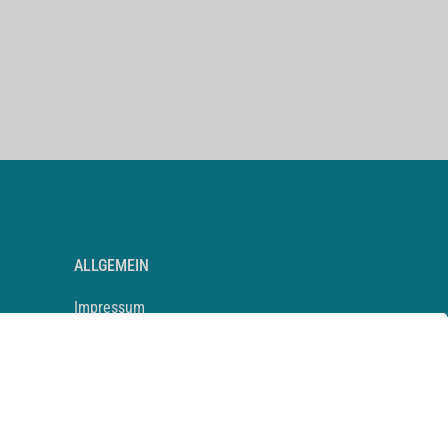
ALLGEMEIN
Impressum
Kontakt
Datenschutz
Newsletter
AGB