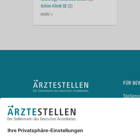
Schön Klinik SE
(2)
mehr »
FÜR BE
Stellen
Lebensl
Arbeitg
Arzt und
JobMail