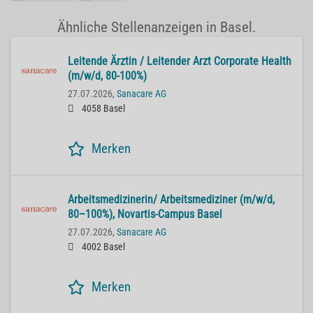
Ähnliche Stellenanzeigen in Basel.
Lei­ten­de Ärz­tin / Lei­ten­der Arzt Cor­po­ra­te He­alth
(m/w/d, 80-100%)
27.07.2026,
Sanacare AG
4058 Basel
Merken
Ar­beits­me­di­zi­ne­rin/ Ar­beits­me­di­zi­ner (m/w/d,
80–100%), No­var­tis-Cam­pus Basel
27.07.2026,
Sanacare AG
4002 Basel
Merken