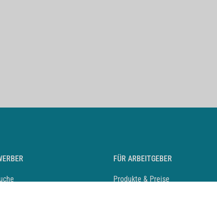
WERBER
FÜR ARBEITGEBER
suche
Produkte & Preise
auf anlegen
Mediadaten & Ansprechpartner
eber entdecken
Arbeitgeberprofil anlegen