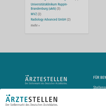
Universitätsklinikum Ruppin-
Brandenburg (ukrb)
(3)
MVZ
(2)
Radiology Advanced GmbH
(2)
mehr »
FÜR BE
Stellen
Lebensl
Arbeitg