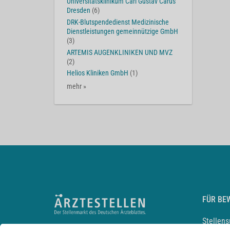
Universitätsklinikum Carl Gustav Carus
Dresden
(6)
DRK-Blutspendedienst Medizinische
Dienstleistungen gemeinnützige GmbH
(3)
ARTEMIS AUGENKLINIKEN UND MVZ
(2)
Helios Kliniken GmbH
(1)
mehr »
FÜR BE
Stellen