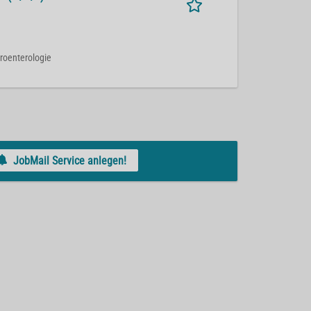
troenterologie
JobMail Service anlegen!