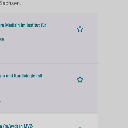
 Sachsen.
e Medizin im Institut für
den
zin und Kardiologie mit
e
ie (m/w/d) in MVZ-