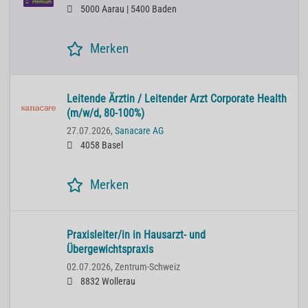
Premium
5000 Aarau | 5400 Baden
Merken
Lei­ten­de Ärz­tin / Lei­ten­der Arzt Cor­po­ra­te He­alth
(m/w/d, 80-100%)
27.07.2026,
Sanacare AG
4058 Basel
Merken
Praxisleiter/in in Hausarzt- und
Übergewichtspraxis
02.07.2026,
Zentrum-Schweiz
8832 Wollerau