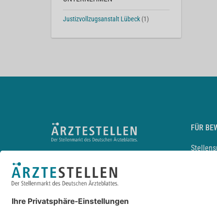
Justizvollzugsanstalt Lübeck
(1)
FÜR BE
Stellen
Lebensl
Arbeitg
Arzt und
JobMail