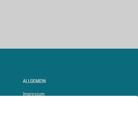
ALLGEMEIN
Impressum
Kontakt
Datenschutz
Newsletter
AGB