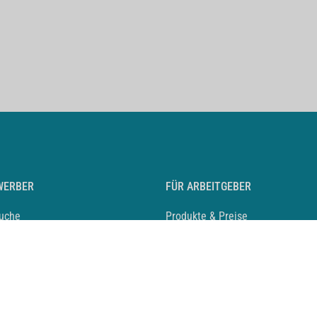
WERBER
FÜR ARBEITGEBER
suche
Produkte & Preise
auf anlegen
Mediadaten & Ansprechpartner
eber entdecken
Arbeitgeberprofil anlegen
 Karriere
Recruiting-Podcast
 Service