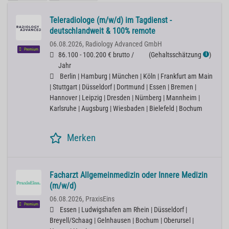
Teleradiologe (m/w/d) im Tagdienst -
deutschlandweit & 100% remote
06.08.2026,
Radiology Advanced GmbH
Premium
86.100 - 100.200 € brutto /
(
Gehaltsschätzung
)
ℹ
Jahr
Berlin | Hamburg | München | Köln | Frankfurt am Main
| Stuttgart | Düsseldorf | Dortmund | Essen | Bremen |
Hannover | Leipzig | Dresden | Nürnberg | Mannheim |
Karlsruhe | Augsburg | Wiesbaden | Bielefeld | Bochum
Merken
Facharzt Allgemeinmedizin oder Innere Medizin
(m/w/d)
06.08.2026,
PraxisEins
Premium
Essen | Ludwigshafen am Rhein | Düsseldorf |
Breyell/Schaag | Gelnhausen | Bochum | Oberursel |