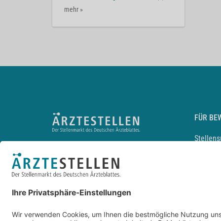
mehr »
FÜR BE
Stellen
Lebensl
Arbeitg
Arzt und
JobMail
Durchsu