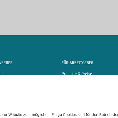
WERBER
FÜR ARBEITGEBER
suche
Produkte & Preise
auf anlegen
Mediadaten & Ansprechpartner
eber entdecken
Arbeitgeberprofil anlegen
 Karriere
Recruiting-Podcast
 Service
chen Sie den Stellenkatalog