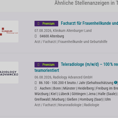
Ähnliche Stellenanzeigen in 
Facharzt für Frauenheilkunde und
Premium
07.08.2026,
Klinikum Altenburger Land
04600 Altenburg
Arzt / Facharzt | Frauenheilkunde und Geburtshilfe
Teleradiologe (m/w/d) – 100 % rem
Premium
teamorientiert
06.08.2026,
Radiology Advanced GmbH
86.100 - 100.200 € brutto / Jahr
(
Gehaltsschätzung
ℹ
Aachen | Bonn | Münster | Heidelberg | Freiburg im Bre
Würzburg | Kiel | Lübeck | Göttingen | Jena | Halle (Saale)
Greifswald | Marburg | Gießen | Homburg (Saar) | Ulm
Arzt / Facharzt | Neuroradiologie | Radiologie