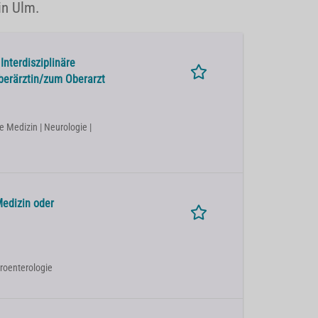
in Ulm.
Interdisziplinäre
berärztin/zum Oberarzt
e Medizin | Neurologie |
Medizin oder
troenterologie