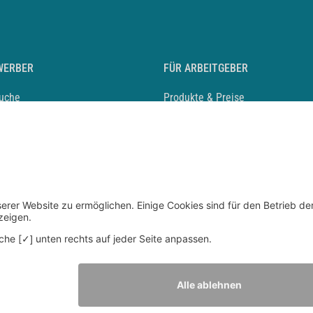
WERBER
FÜR ARBEITGEBER
suche
Produkte & Preise
auf anlegen
Mediadaten & Ansprechpartner
eber entdecken
Arbeitgeberprofil anlegen
 Karriere
Recruiting-Podcast
 Service
chen Sie den Stellenkatalog