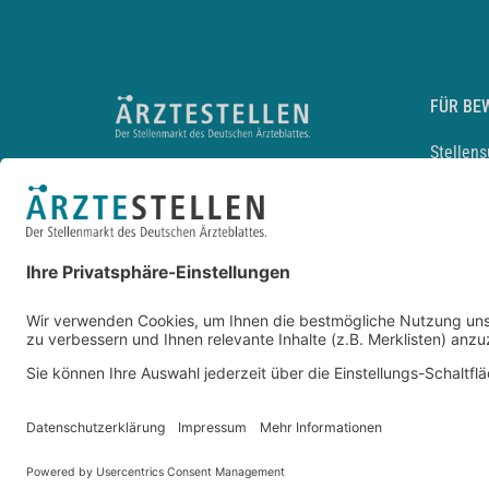
FÜR BE
Stellen
Lebensl
Arbeitg
Arzt und
JobMail
Durchsu
Entwickelt durch
JOBIQO