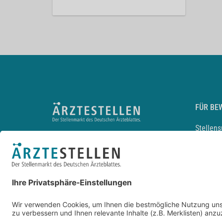
FÜR BE
Stellen
Lebensl
Arbeitg
Arzt und
JobMail
Durchsu