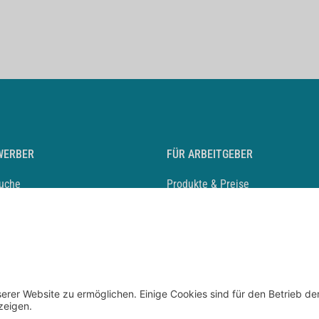
WERBER
FÜR ARBEITGEBER
suche
Produkte & Preise
auf anlegen
Mediadaten & Ansprechpartner
eber entdecken
Arbeitgeberprofil anlegen
 Karriere
Recruiting-Podcast
 Service
chen Sie den Stellenkatalog