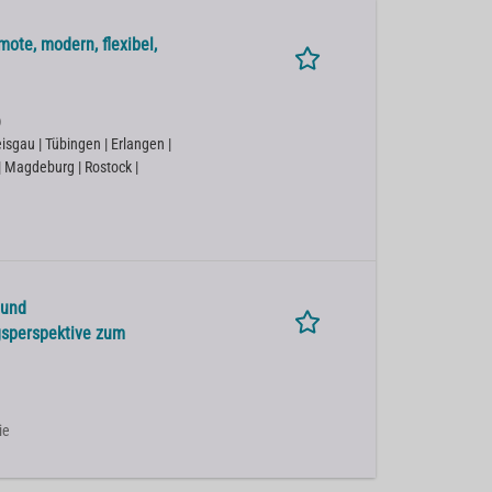
ote, modern, flexibel,
)
isgau | Tübingen | Erlangen |
 | Magdeburg | Rostock |
 und
gsperspektive zum
ie