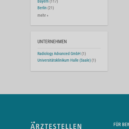
Bayern
(117)
Berlin
(21)
mehr »
UNTERNEHMEN
Radiology Advanced GmbH
(1)
Universitätsklinikum Halle (Saale)
(1)
FÜR BE