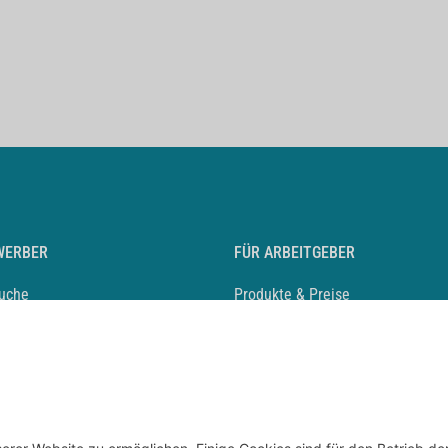
WERBER
FÜR ARBEITGEBER
suche
Produkte & Preise
auf anlegen
Mediadaten & Ansprechpartner
eber entdecken
Arbeitgeberprofil anlegen
 Karriere
Recruiting-Podcast
 Service
chen Sie den Stellenkatalog