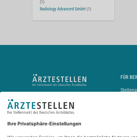
(1)
Radiology Advanced GmbH
(1)
FÜR BE
Stellen
Lebensl
Arbeitg
Arzt und
JobMail
Durchsu