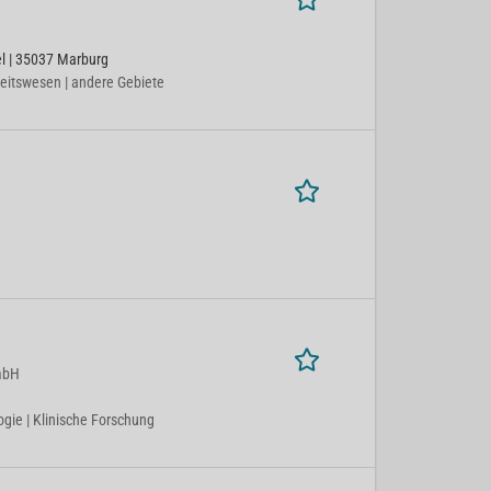
l | 35037 Marburg
heitswesen | andere Gebiete
mbH
gie | Klinische Forschung