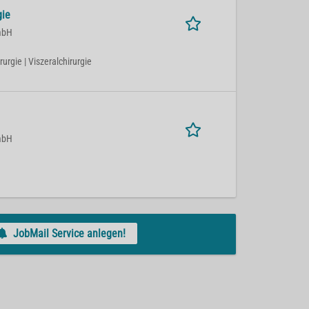
gie
mbH
rurgie | Viszeralchirurgie
mbH
JobMail Service anlegen!