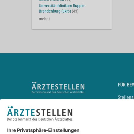
Universitätsklinikum Ruppin-
Brandenburg (ukrb)
(43)
mehr »
FÜR BE
Stellen
Lebensl
Arbeitg
Arzt und
JobMail