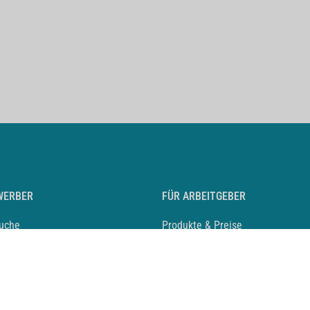
WERBER
FÜR ARBEITGEBER
suche
Produkte & Preise
auf anlegen
Mediadaten & Ansprechpartner
eber entdecken
Arbeitgeberprofil anlegen
 Karriere
Recruiting-Podcast
 Service