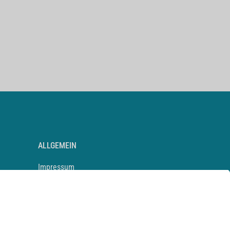
ALLGEMEIN
Impressum
Kontakt
Datenschutz
Newsletter
AGB